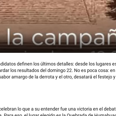
andidatos definen los últimos detalles: desde los lugares 
uardar los resultados del domingo 22. No es poca cosa: en 
abor amargo de la derrota y el otro, desatará el festejo 
lebran lo que a su entender fue una victoria en el debat
re. Para eso, el lugar elegido es la Quebrada de Humahuac