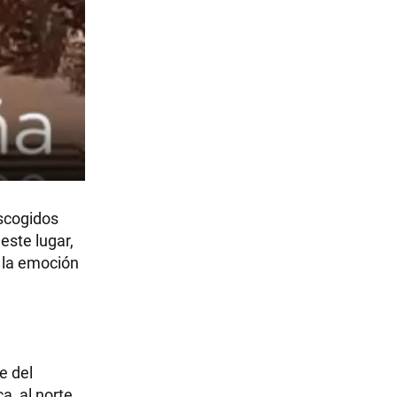
escogidos
este lugar,
y la emoción
e del
a, al norte