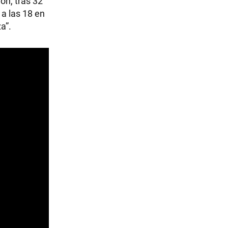
ión, tras 32
a las 18 en
a”.