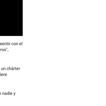
entir con el
ros",
 un chárter
iere
e nadie y