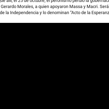
que allí, el 25 de octubre, el peronismo perdió la gobernac
l Gerardo Morales, a quien apoyaron Massa y Macri. Será 
de la Independencia y lo denominan “Acto de la Esperanz