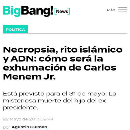
MÁS
SHOW
POLÍTICA
POLÍTICA
Necropsia, rito islámico
ACTUALIDAD
y ADN: cómo será la
exhumación de Carlos
POLICIALES
Menem Jr.
ECONOMÍA
Está previsto para el 31 de mayo. La
GRAN HERMANO
misteriosa muerte del hijo del ex
presidente.
SALUD
22 Mayo de 2017 09:44
DEPORTES
Agusti­n Gulman
por