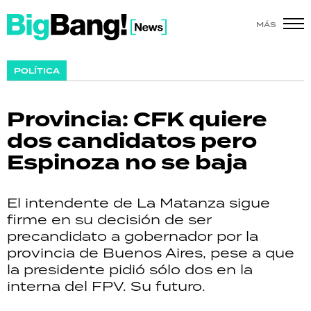
MÁS
SHOW
POLÍTICA
POLÍTICA
Provincia: CFK quiere
ACTUALIDAD
dos candidatos pero
Espinoza no se baja
POLICIALES
ECONOMÍA
El intendente de La Matanza sigue
firme en su decisión de ser
GRAN HERMANO
precandidato a gobernador por la
provincia de Buenos Aires, pese a que
SALUD
la presidente pidió sólo dos en la
interna del FPV. Su futuro.
DEPORTES