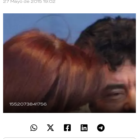
27 Mayo de 2015 19:02
TECNOLOGÍA
RECETAS
PALABRAS
HORÓSCOPO
Seguinos
1552073841756