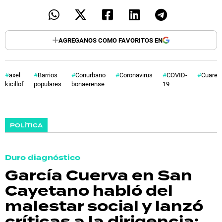
AGREGANOS COMO FAVORITOS EN
axel
Barrios
Conurbano
Coronavirus
COVID-
Cuaren
kicillof
populares
bonaerense
19
POLÍTICA
Duro diagnóstico
García Cuerva en San
Cayetano habló del
malestar social y lanzó
críticas a la dirigencia: