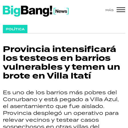
MÁS
SHOW
POLÍTICA
POLÍTICA
Provincia intensificará
ACTUALIDAD
los testeos en barrios
vulnerables y temen un
POLICIALES
brote en Villa Itatí
ECONOMÍA
Es uno de los barrios más pobres del
GRAN HERMANO
Conurbano y está pegado a Villa Azul,
el asentamiento que fue aislado.
SALUD
Provincia desplegó un operativo para
relevar vecinos y testear casos
DEPORTES
sospechosos en otras villas del