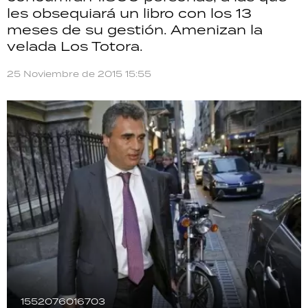
les obsequiará un libro con los 13
TECNOLOGÍA
meses de su gestión. Amenizan la
velada Los Totora.
25 Noviembre de 2015 15:55
RECETAS
PALABRAS
HORÓSCOPO
Seguinos
1552076016703