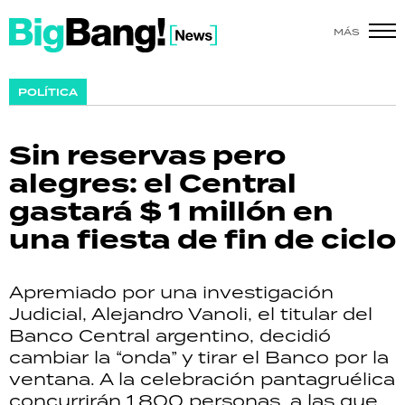
MÁS
SHOW
POLÍTICA
POLÍTICA
Sin reservas pero
ACTUALIDAD
alegres: el Central
gastará $ 1 millón en
POLICIALES
una fiesta de fin de ciclo
ECONOMÍA
Apremiado por una investigación
GRAN HERMANO
Judicial, Alejandro Vanoli, el titular del
Banco Central argentino, decidió
SALUD
cambiar la “onda” y tirar el Banco por la
ventana. A la celebración pantagruélica
DEPORTES
concurrirán 1.800 personas, a las que