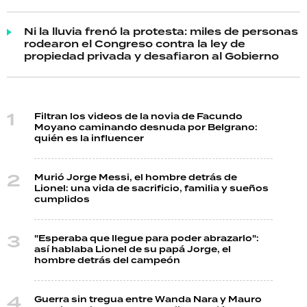
Ni la lluvia frenó la protesta: miles de personas
rodearon el Congreso contra la ley de
propiedad privada y desafiaron al Gobierno
Filtran los videos de la novia de Facundo
Moyano caminando desnuda por Belgrano:
quién es la influencer
Murió Jorge Messi, el hombre detrás de
Lionel: una vida de sacrificio, familia y sueños
cumplidos
"Esperaba que llegue para poder abrazarlo":
así hablaba Lionel de su papá Jorge, el
hombre detrás del campeón
Guerra sin tregua entre Wanda Nara y Mauro