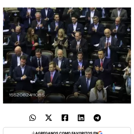
TECNOLOGÍA
RECETAS
PALABRAS
HORÓSCOPO
Seguinos
1552082411085
AGREGANOS COMO FAVORITOS EN