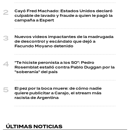
Cayó Fred Machado: Estados Unidos declaró
culpable de lavado y fraude a quien le pagó la
campaña a Espert
Nuevos videos impactantes de la madrugada
de descontrol y escándalo que dejó a
Facundo Moyano detenido
"Te hiciste peronista a los 50": Pedro
Rosemblat estalló contra Pablo Duggan por la
"soberanía" del país
El pez por la boca muere: de cómo nadie
quiere publicitar a Carajo, el stream más
racista de Argentina
ÚLTIMAS NOTICIAS