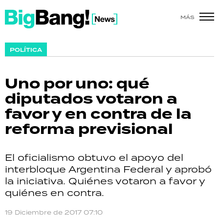
MÁS
SHOW
POLÍTICA
POLÍTICA
Uno por uno: qué
ACTUALIDAD
diputados votaron a
favor y en contra de la
POLICIALES
reforma previsional
ECONOMÍA
El oficialismo obtuvo el apoyo del
GRAN HERMANO
interbloque Argentina Federal y aprobó
la iniciativa. Quiénes votaron a favor y
SALUD
quiénes en contra.
DEPORTES
19 Diciembre de 2017 07:10