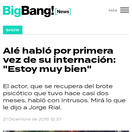
MÁS
SHOW
SHOW
POLÍTICA
Alé habló por primera
ACTUALIDAD
vez de su internación:
"Estoy muy bien"
POLICIALES
ECONOMÍA
El actor, que se recupera del brote
psicótico que tuvo hace casi dos
GRAN HERMANO
meses, habló con Intrusos. Mirá lo que
le dijo a Jorge Rial.
SALUD
21 Diciembre de 2015 12:37
DEPORTES