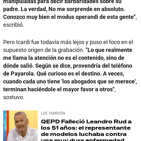
manipuladas para decir barbaridades sobre su
padre. La verdad, No me sorprende en absoluto.
Conozco muy bien el modus operandi de esta gente"
,
escribió.
Pero Icardi fue todavía más lejos y puso el foco en el
supuesto origen de la grabación.
"Lo que realmente
me llama la atención no es el contenido, sino de
dónde salió. Según se dice, provendría del teléfono
de Payarola. Qué curioso es el destino. A veces,
cuando cada uno tiene 'los abogados que se merece',
terminan haciéndole el mayor favor a otros"
,
sostuvo.
LEE TAMBIÉN
QEPD
Falleció Leandro Rud a
los 51 años: el representante
de modelos luchaba contra
una muy dura enfermedad