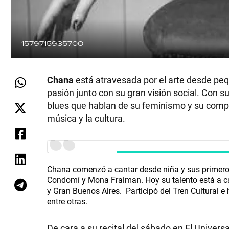
1579715935700
Chana
está atravesada por el arte desde pequ
pasión junto con su gran visión social. Con 
blues que hablan de su feminismo y su compro
música y la cultura.
Chana comenzó a cantar desde niña y sus primeros
Condomí y Mona Fraiman. Hoy su talento está a ca
y Gran Buenos Aires. Participó del Tren Cultural e 
entre otras.
De cara a su recital del sábado en El Univers