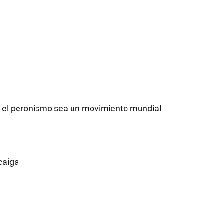
RECETAS
PALABRAS
HORÓSCOPO
ue el peronismo sea un movimiento mundial
Seguinos
caiga