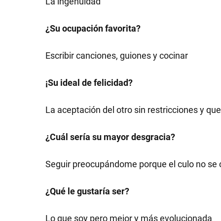
La ingenuidad
¿Su ocupación favorita?
SHOW
Escribir canciones, guiones y cocinar
¡Su ideal de felicidad?
POLÍTICA
La aceptación del otro sin restricciones y q
ACTUALIDAD
¿Cuál sería su mayor desgracia?
POLICIALES
Seguir preocupándome porque el culo no se 
¿Qué le gustaría ser?
ECONOMÍA
Lo que soy pero mejor y más evolucionada