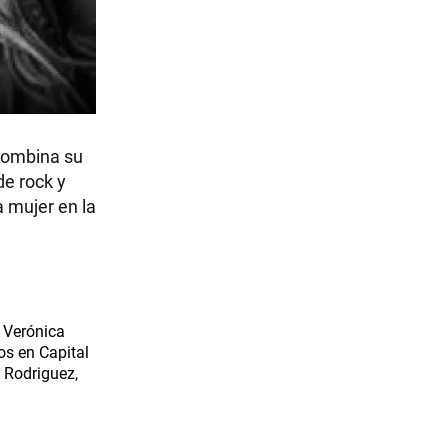
 combina su
de rock y
a mujer en la
 Verónica
os en Capital
. Rodriguez,