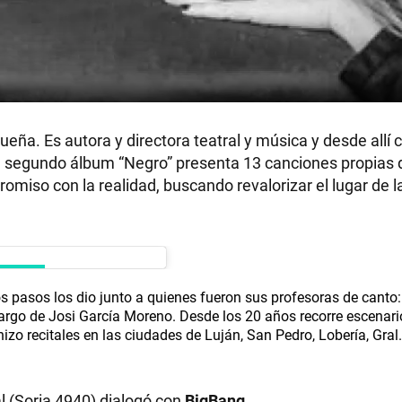
eña. Es autora y directora teatral y música y desde allí
su segundo álbum “Negro” presenta 13 canciones propias 
miso con la realidad, buscando revalorizar el lugar de l
 pasos los dio junto a quienes fueron sus profesoras de canto:
rgo de Josi García Moreno. Desde los 20 años recorre escenari
hizo recitales en las ciudades de Luján, San Pedro, Lobería, Gral
al (Soria 4940) dialogó con
BigBang
.