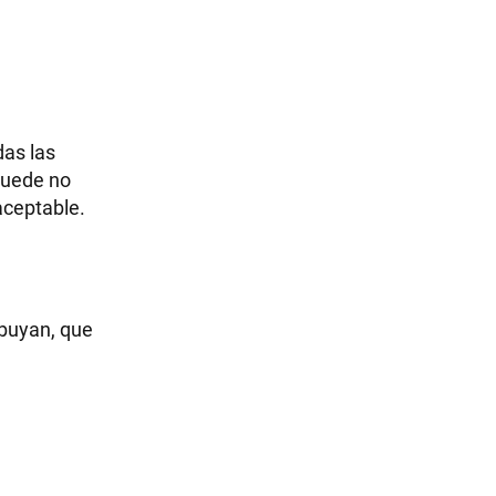
das las
puede no
aceptable.
ibuyan, que