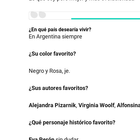
GRAN
HERMANO
¿En qué país desearía vivir?
En Argentina siempre
SALUD
¿Su color favorito?
DEPORTES
Negro y Rosa, je.
¿Sus autores favoritos?
TECNOLOGÍA
Alejandra Pizarnik
,
Virginia Woolf
,
Alfonsina
¿Qué personaje histórico favorito?
Eva Perón
sin dudar.