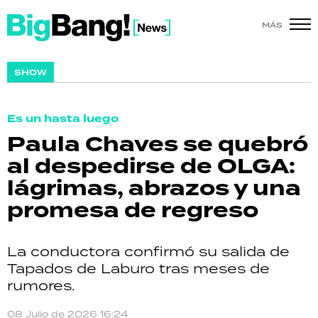
MÁS
SHOW
SHOW
POLÍTICA
Es un hasta luego
ACTUALIDAD
Paula Chaves se quebró
al despedirse de OLGA:
POLICIALES
lágrimas, abrazos y una
ECONOMÍA
promesa de regreso
GRAN HERMANO
La conductora confirmó su salida de
SALUD
Tapados de Laburo tras meses de
rumores.
DEPORTES
08 Julio de 2026 16:24