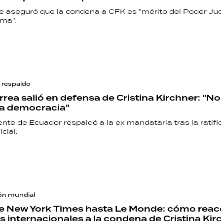
e aseguró que la condena a CFK es "mérito del Poder Judi
ma".
 respaldo
rrea salió en defensa de Cristina Kirchner: "N
la democracia"
RECETAS
ente de Ecuador respaldó a la ex mandataria tras la ratifi
cial.
PALABRAS
HORÓSCOPO
ón mundial
e New York Times hasta Le Monde: cómo reac
Seguinos
s internacionales a la condena de Cristina Kir