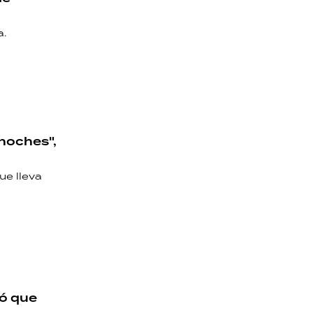
a.
 noches",
ue lleva
só que