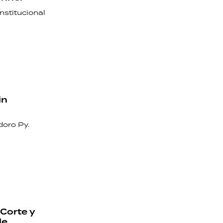
nstitucional
in
doro Py.
 Corte y
de