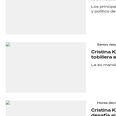
POLICIALES
Los princip
y político d
ECONOMÍA
GRAN
Serios rie
Cristina 
HERMANO
tobillera 
La ex manda
SALUD
DEPORTES
Horas deci
Cristina 
desafía al