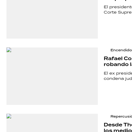
El president
Corte Supre
Encendido
Rafael Co
robando 
SHOW
El ex presid
condena judi
POLÍTICA
ACTUALIDAD
Repercusi
Desde Th
los medio