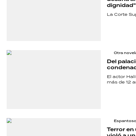
TECNOLOGÍA
dignidad"
La Corte Su
Otra novel
Del palaci
condenado
El actor Hal
más de 12 añ
Espantos
Terror en
violó a u