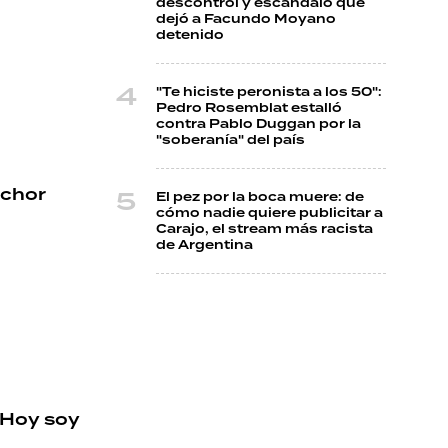
descontrol y escándalo que
dejó a Facundo Moyano
detenido
"Te hiciste peronista a los 50":
Pedro Rosemblat estalló
contra Pablo Duggan por la
"soberanía" del país
lchor
El pez por la boca muere: de
cómo nadie quiere publicitar a
Carajo, el stream más racista
de Argentina
 "Hoy soy