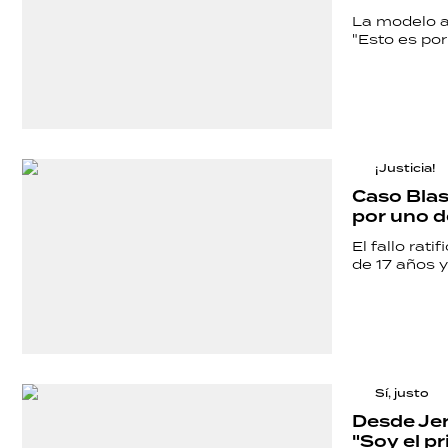
La modelo ac
"Esto es por
¡Justicia!
Caso Blas
por uno d
El fallo rat
de 17 años y
Sí, justo
Desde Jeru
"Soy el pr