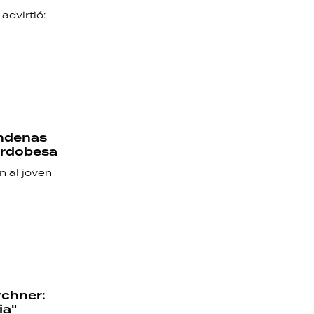
advirtió:
ondenas
cordobesa
n al joven
rchner:
ia"