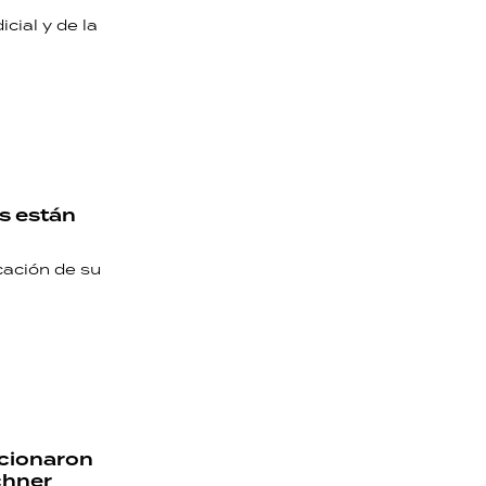
cial y de la
os están
cación de su
cionaron
chner