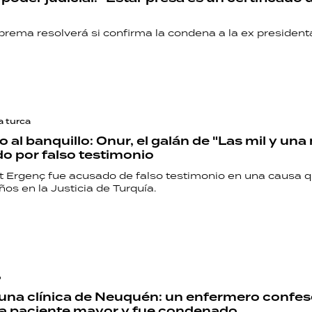
prema resolverá si confirma la condena a la ex president
a turca
o al banquillo: Onur, el galán de "Las mil y una
 por falso testimonio
it Ergenç fue acusado de falso testimonio en una causa q
os en la Justicia de Turquía.
o
 una clínica de Neuquén: un enfermero confe
na paciente mayor y fue condenado