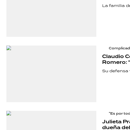
La familia d
Complica
Claudio C
Romero: "
Su defensa 
"Es por to
Julieta P
dueña del 