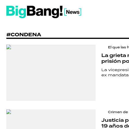
#CONDENA
El que las 
La grieta
prisión po
La vicepresi
ex mandatar
Crimen de
Justicia 
19 años d