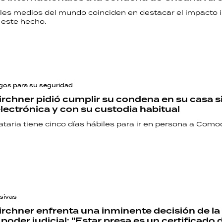
ales medios del mundo coinciden en destacar el impacto i
e este hecho.
sgos para su seguridad
Kirchner pidió cumplir su condena en su casa s
electrónica y con su custodia habitual
taria tiene cinco días hábiles para ir en persona a Como
sivas
Kirchner enfrenta una inminente decisión de la
 poder judicial: "Estar presa es un certificado 