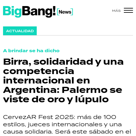
MÁS
SHOW
ACTUALIDAD
POLÍTICA
A brindar se ha dicho
ACTUALIDAD
Birra, solidaridad y una
competencia
POLICIALES
internacional en
ECONOMÍA
Argentina: Palermo se
viste de oro y lúpulo
GRAN HERMANO
SALUD
CervezAR Fest 2025: más de 100
estilos, jueces internacionales y una
DEPORTES
causa solidaria. Será este sábado en el