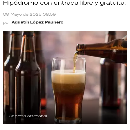
Hipódromo con entrada libre y gratuita.
TECNOLOGÍA
09 Mayo de 2025 08:59
Agustín López Paunero
por
RECETAS
PALABRAS
HORÓSCOPO
Seguinos
Cerveza artesanal