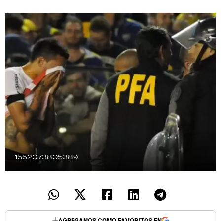
TECNOLOGÍA
RECETAS
PALABRAS
HORÓSCOPO
Seguinos
1552073805389
AGREGANOS COMO FAVORITOS EN