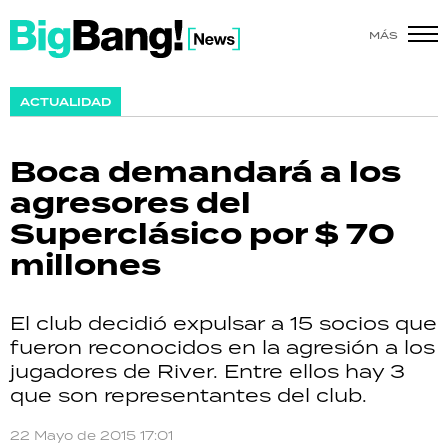
MÁS
SHOW
ACTUALIDAD
POLÍTICA
Boca demandará a los
ACTUALIDAD
agresores del
Superclásico por $ 70
POLICIALES
millones
ECONOMÍA
El club decidió expulsar a 15 socios que
GRAN HERMANO
fueron reconocidos en la agresión a los
jugadores de River. Entre ellos hay 3
SALUD
que son representantes del club.
DEPORTES
22 Mayo de 2015 17:01