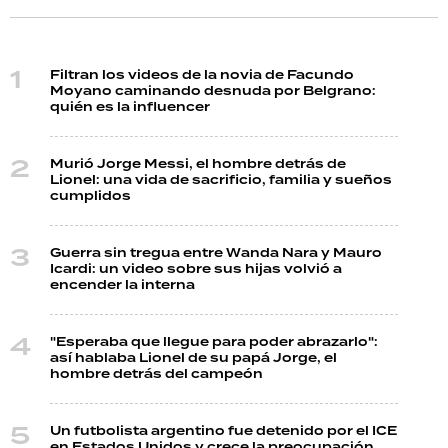
Filtran los videos de la novia de Facundo
Moyano caminando desnuda por Belgrano:
quién es la influencer
Murió Jorge Messi, el hombre detrás de
Lionel: una vida de sacrificio, familia y sueños
cumplidos
Guerra sin tregua entre Wanda Nara y Mauro
Icardi: un video sobre sus hijas volvió a
encender la interna
"Esperaba que llegue para poder abrazarlo":
así hablaba Lionel de su papá Jorge, el
hombre detrás del campeón
Un futbolista argentino fue detenido por el ICE
en Estados Unidos y crece la preocupación