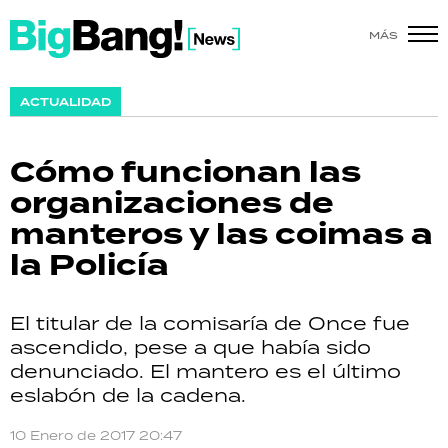
MÁS
SHOW
ACTUALIDAD
POLÍTICA
Cómo funcionan las
ACTUALIDAD
organizaciones de
manteros y las coimas a
POLICIALES
la Policía
ECONOMÍA
El titular de la comisaría de Once fue
GRAN HERMANO
ascendido, pese a que había sido
denunciado. El mantero es el último
SALUD
eslabón de la cadena.
DEPORTES
10 Enero de 2017 20:47