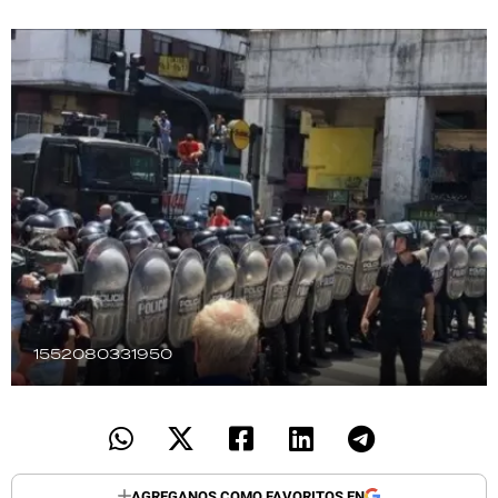
TECNOLOGÍA
RECETAS
PALABRAS
HORÓSCOPO
Seguinos
1552080331950
AGREGANOS COMO FAVORITOS EN