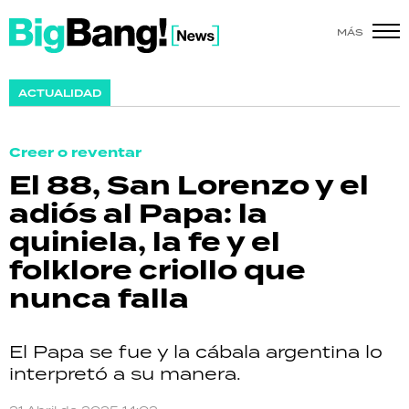
MÁS
SHOW
ACTUALIDAD
POLÍTICA
Creer o reventar
ACTUALIDAD
El 88, San Lorenzo y el
adiós al Papa: la
POLICIALES
quiniela, la fe y el
ECONOMÍA
folklore criollo que
nunca falla
GRAN HERMANO
SALUD
El Papa se fue y la cábala argentina lo
interpretó a su manera.
DEPORTES