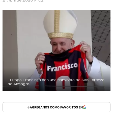
21 Abril de 2025 14:02
TECNOLOGÍA
RECETAS
PALABRAS
HORÓSCOPO
Seguinos
El Papa Francisco con una camiseta de San Lorenzo
de Almagro.
AGREGANOS COMO FAVORITOS EN