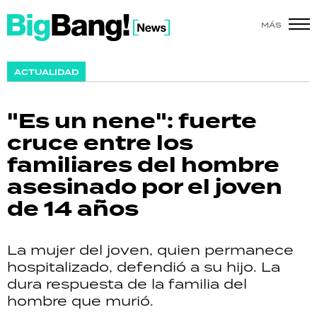
MÁS
SHOW
ACTUALIDAD
POLÍTICA
"Es un nene": fuerte
ACTUALIDAD
cruce entre los
familiares del hombre
POLICIALES
asesinado por el joven
ECONOMÍA
de 14 años
GRAN HERMANO
La mujer del joven, quien permanece
SALUD
hospitalizado, defendió a su hijo. La
dura respuesta de la familia del
DEPORTES
hombre que murió.