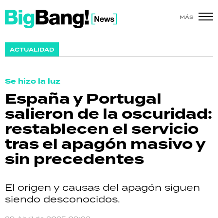
MÁS
SHOW
ACTUALIDAD
POLÍTICA
Se hizo la luz
ACTUALIDAD
España y Portugal
salieron de la oscuridad:
POLICIALES
restablecen el servicio
ECONOMÍA
tras el apagón masivo y
sin precedentes
GRAN HERMANO
SALUD
El origen y causas del apagón siguen
siendo desconocidos.
DEPORTES