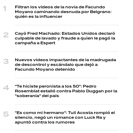
Filtran los videos de la novia de Facundo
Moyano caminando desnuda por Belgrano:
quién es la influencer
Cayó Fred Machado: Estados Unidos declaró
culpable de lavado y fraude a quien le pagó la
campaña a Espert
Nuevos videos impactantes de la madrugada
de descontrol y escándalo que dejó a
Facundo Moyano detenido
"Te hiciste peronista a los 50": Pedro
Rosemblat estalló contra Pablo Duggan por la
"soberanía" del país
"Es como mi hermano": Tuli Acosta rompió el
silencio, negó un romance con Luck Ra y
apuntó contra los rumores