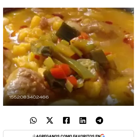
TECNOLOGÍA
RECETAS
PALABRAS
HORÓSCOPO
Seguinos
1552083402466
AGREGANOS COMO FAVORITOS EN