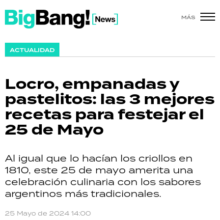
MÁS
SHOW
ACTUALIDAD
POLÍTICA
Locro, empanadas y
ACTUALIDAD
pastelitos: las 3 mejores
recetas para festejar el
POLICIALES
25 de Mayo
ECONOMÍA
Al igual que lo hacían los criollos en
GRAN HERMANO
1810, este 25 de mayo amerita una
celebración culinaria con los sabores
SALUD
argentinos más tradicionales.
DEPORTES
25 Mayo de 2024 14:00