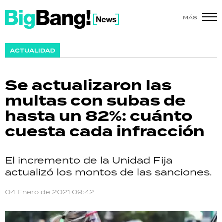
MÁS
SHOW
ACTUALIDAD
POLÍTICA
Se actualizaron las
ACTUALIDAD
multas con subas de
hasta un 82%: cuánto
POLICIALES
cuesta cada infracción
ECONOMÍA
El incremento de la Unidad Fija
GRAN HERMANO
actualizó los montos de las sanciones.
SALUD
04 Enero de 2021 09:42
DEPORTES