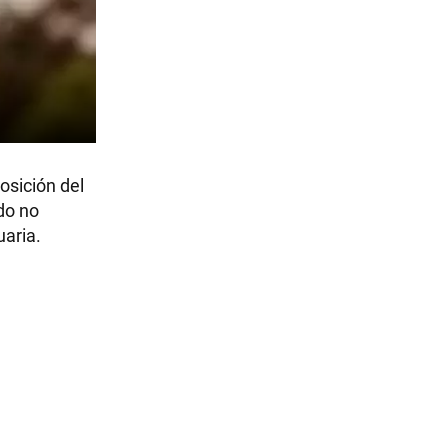
osición del
ado no
uaria.