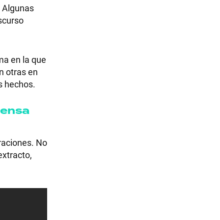
. Algunas
scurso
ma en la que
n otras en
os hechos.
fensa
raciones. No
extracto,