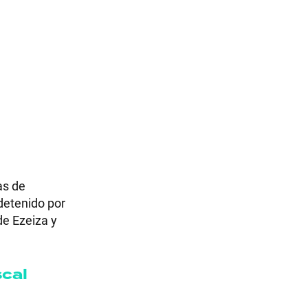
as de
 detenido por
de Ezeiza y
scal