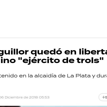
guillor quedó en libert
no "ejército de trols"
tenido en la alcaidía de La Plata y dur
06 Diciembre de 2018 05:53