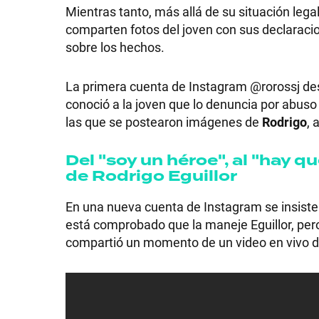
Mientras tanto, más allá de su situación leg
comparten fotos del joven con sus declaracio
sobre los hechos.
SHOW
La primera cuenta de Instagram @rorossj des
conoció a la joven que lo denuncia por abuso 
las que se postearon imágenes de
Rodrigo
, 
POLÍTICA
Del "soy un héroe", al "hay q
de Rodrigo Eguillor
ACTUALIDAD
En una nueva cuenta de Instagram se insiste
está comprobado que la maneje Eguillor, pero
POLICIALES
compartió un momento de un video en vivo d
ECONOMÍA