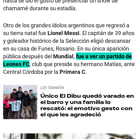
hasta se dio el gusto de presenciar un show de
chamamé durante su estadía.
Otro de los grandes ídolos argentinos que regresó a
su tierra natal fue
Lionel Messi
. El capitán de 39 años
y goleador histórico de la Selección eligió descansar
en su casa de Funes, Rosario. En su única aparición
pública después del
Mundial
,
fue a ver un partido de
Leones FC
, club que preside su hermano Matías, ante
Central Córdoba por la
Primera C
.
LEE TAMBIÉN
Único
El Dibu quedó varado en
el barro y una familia lo
rescató: el emotivo gesto con
el que les agradeció