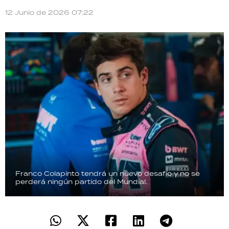
TECNOLOGÍA
12 Junio de 2026 07:22
RECETAS
PALABRAS
HORÓSCOPO
Seguinos
Franco Colapinto tendrá un nuevo desafío y no se
perderá ningún partido del Mundial.