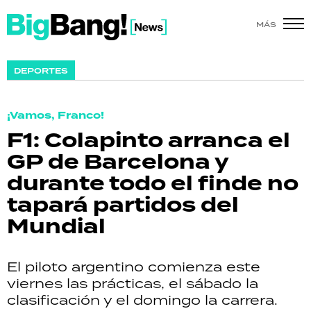
MÁS
SHOW
DEPORTES
POLÍTICA
¡Vamos, Franco!
ACTUALIDAD
F1: Colapinto arranca el
GP de Barcelona y
POLICIALES
durante todo el finde no
ECONOMÍA
tapará partidos del
Mundial
GRAN HERMANO
SALUD
El piloto argentino comienza este
viernes las prácticas, el sábado la
DEPORTES
clasificación y el domingo la carrera.