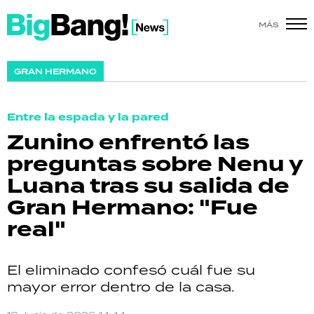
MÁS
SHOW
GRAN HERMANO
POLÍTICA
Entre la espada y la pared
ACTUALIDAD
Zunino enfrentó las
preguntas sobre Nenu y
POLICIALES
Luana tras su salida de
ECONOMÍA
Gran Hermano: "Fue
real"
GRAN HERMANO
SALUD
El eliminado confesó cuál fue su
mayor error dentro de la casa.
DEPORTES