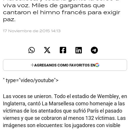
viva voz. Miles de gargantas que
TECNOLOGÍA
cantaron el himno francés para exigir
paz.
17 Noviembre de 2015 14:13
RECETAS
PALABRAS
HORÓSCOPO
AGREGANOS COMO FAVORITOS EN
Seguinos
" type="video/youtube">
Las voces se unieron. Todo el estadio de Wembley, en
Inglaterra, cantó La Marsellesa como homenaje a las
víctimas de los atentados que sufrió París el pasado
viernes y que se cobraron al menos 132 víctimas. Las
imágenes son elocuentes: los jugadores con visible