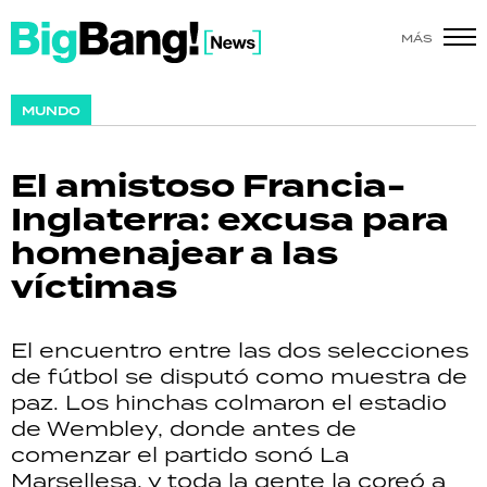
MÁS
SHOW
MUNDO
POLÍTICA
El amistoso Francia-
ACTUALIDAD
Inglaterra: excusa para
homenajear a las
POLICIALES
víctimas
ECONOMÍA
El encuentro entre las dos selecciones
GRAN HERMANO
de fútbol se disputó como muestra de
paz. Los hinchas colmaron el estadio
SALUD
de Wembley, donde antes de
comenzar el partido sonó La
DEPORTES
Marsellesa, y toda la gente la coreó a