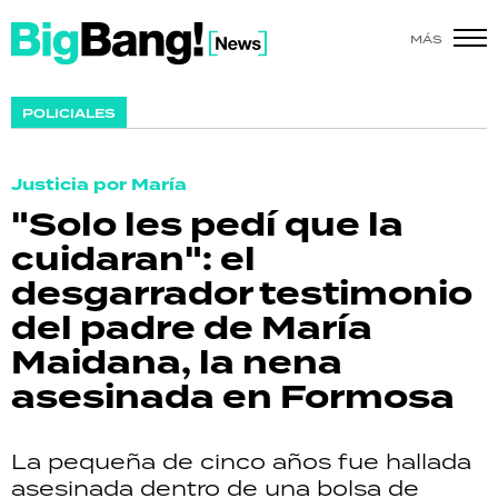
MÁS
SHOW
POLICIALES
POLÍTICA
Justicia por María
ACTUALIDAD
"Solo les pedí que la
cuidaran": el
POLICIALES
desgarrador testimonio
ECONOMÍA
del padre de María
Maidana, la nena
GRAN HERMANO
asesinada en Formosa
SALUD
La pequeña de cinco años fue hallada
DEPORTES
asesinada dentro de una bolsa de