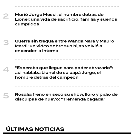
Murió Jorge Messi, el hombre detrás de
Lionel: una vida de sacrificio, familia y sueños
cumplidos
Guerra sin tregua entre Wanda Nara y Mauro
Icardi: un video sobre sus hijas volvió a
encender la interna
"Esperaba que llegue para poder abrazarlo":
así hablaba Lionel de su papá Jorge, el
hombre detrás del campeón
Rosalía frenó en seco su show, lloró y pidió de
disculpas de nuevo: "Tremenda cagada"
ÚLTIMAS NOTICIAS