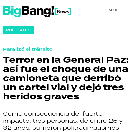
MÁS
SHOW
POLICIALES
POLÍTICA
Paralizó el tránsito
ACTUALIDAD
Terror en la General Paz:
así fue el choque de una
POLICIALES
camioneta que derribó
ECONOMÍA
un cartel vial y dejó tres
heridos graves
GRAN HERMANO
SALUD
Como consecuencia del fuerte
impacto, tres personas, de entre 25 y
DEPORTES
32 años, sufrieron politraumatismos