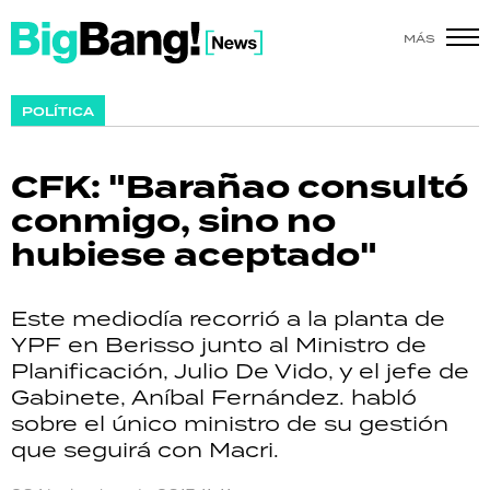
MÁS
SHOW
POLÍTICA
POLÍTICA
CFK: "Barañao consultó
ACTUALIDAD
conmigo, sino no
hubiese aceptado"
POLICIALES
ECONOMÍA
Este mediodía recorrió a la planta de
YPF en Berisso junto al Ministro de
GRAN HERMANO
Planificación, Julio De Vido, y el jefe de
Gabinete, Aníbal Fernández. habló
SALUD
sobre el único ministro de su gestión
que seguirá con Macri.
DEPORTES