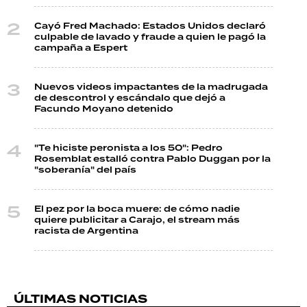
Cayó Fred Machado: Estados Unidos declaró
culpable de lavado y fraude a quien le pagó la
campaña a Espert
Nuevos videos impactantes de la madrugada
de descontrol y escándalo que dejó a
Facundo Moyano detenido
"Te hiciste peronista a los 50": Pedro
Rosemblat estalló contra Pablo Duggan por la
"soberanía" del país
El pez por la boca muere: de cómo nadie
quiere publicitar a Carajo, el stream más
racista de Argentina
ÚLTIMAS NOTICIAS