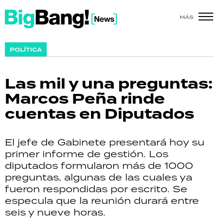
MÁS
SHOW
POLÍTICA
POLÍTICA
Las mil y una preguntas:
ACTUALIDAD
Marcos Peña rinde
cuentas en Diputados
POLICIALES
ECONOMÍA
El jefe de Gabinete presentará hoy su
primer informe de gestión. Los
GRAN HERMANO
diputados formularon más de 1000
preguntas, algunas de las cuales ya
SALUD
fueron respondidas por escrito. Se
especula que la reunión durará entre
DEPORTES
seis y nueve horas.