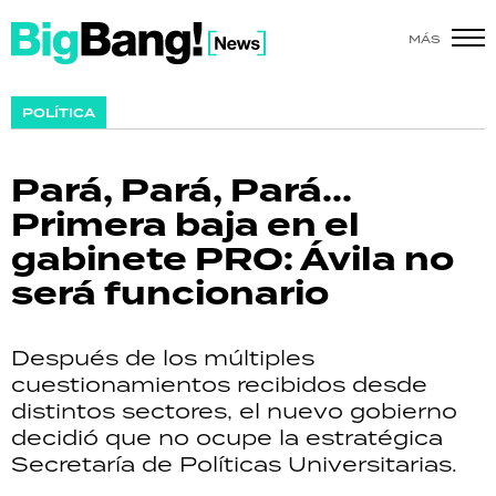
MÁS
SHOW
POLÍTICA
POLÍTICA
Pará, Pará, Pará...
ACTUALIDAD
Primera baja en el
gabinete PRO: Ávila no
POLICIALES
será funcionario
ECONOMÍA
Después de los múltiples
GRAN HERMANO
cuestionamientos recibidos desde
distintos sectores, el nuevo gobierno
SALUD
decidió que no ocupe la estratégica
Secretaría de Políticas Universitarias.
DEPORTES