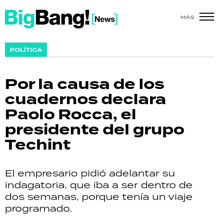
MÁS
SHOW
POLÍTICA
POLÍTICA
Por la causa de los
ACTUALIDAD
cuadernos declara
Paolo Rocca, el
POLICIALES
presidente del grupo
ECONOMÍA
Techint
GRAN HERMANO
El empresario pidió adelantar su
SALUD
indagatoria, que iba a ser dentro de
dos semanas, porque tenía un viaje
DEPORTES
programado.