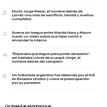
Murió Jorge Messi, el hombre detrás de
Lionel: una vida de sacrificio, familia y sueños
cumplidos
Guerra sin tregua entre Wanda Nara y Mauro
Icardi: un video sobre sus hijas volvió a
encender la interna
"Esperaba que llegue para poder abrazarlo":
así hablaba Lionel de su papá Jorge, el
hombre detrás del campeón
Un futbolista argentino fue detenido por el ICE
en Estados Unidos y crece la preocupación
por su paradero
ÚLTIMAS NOTICIAS