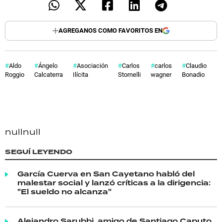
AGREGANOS COMO FAVORITOS EN
Aldo
Ángelo
Asociación
Carlos
carlos
Claudio
Roggio
Calcaterra
Ilícita
Stornelli
wagner
Bonadio
null
null
SEGUÍ LEYENDO
García Cuerva en San Cayetano habló del
malestar social y lanzó críticas a la dirigencia:
"El sueldo no alcanza"
Alejandro Sarubbi, amigo de Santiago Caputo,