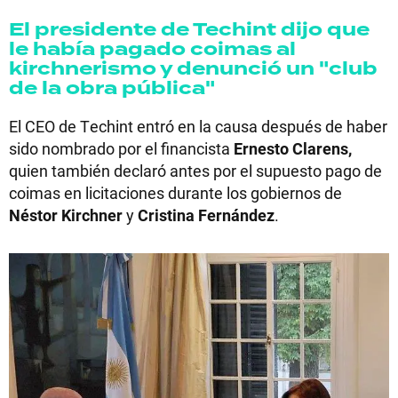
El presidente de Techint dijo que
le había pagado coimas al
kirchnerismo y denunció un "club
de la obra pública"
El CEO de Techint entró en la causa después de haber
sido nombrado por el financista
Ernesto Clarens,
quien también declaró antes por el supuesto pago de
coimas en licitaciones durante los gobiernos de
Néstor Kirchner
y
Cristina Fernández
.