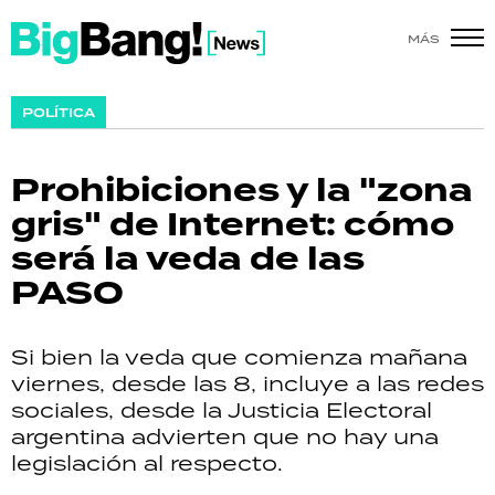
MÁS
SHOW
POLÍTICA
POLÍTICA
Prohibiciones y la "zona
ACTUALIDAD
gris" de Internet: cómo
será la veda de las
POLICIALES
PASO
ECONOMÍA
Si bien la veda que comienza mañana
GRAN HERMANO
viernes, desde las 8, incluye a las redes
sociales, desde la Justicia Electoral
SALUD
argentina advierten que no hay una
legislación al respecto.
DEPORTES