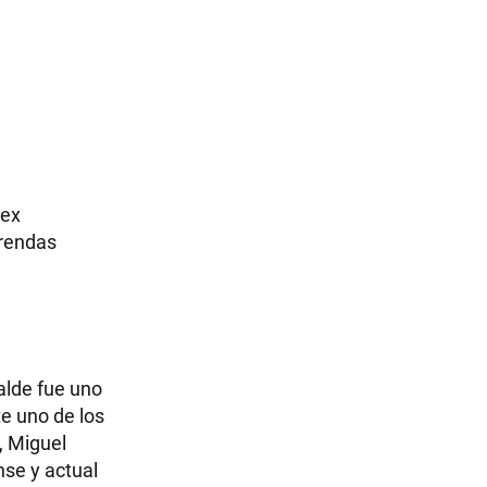
 ex
frendas
alde fue uno
te uno de los
, Miguel
nse y actual