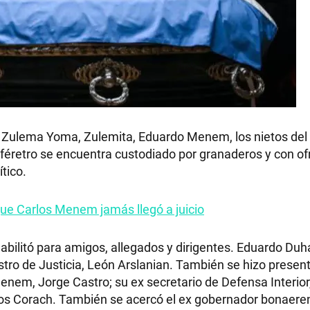
on Zulema Yoma, Zulemita, Eduardo Menem, los nietos del
El féretro se encuentra custodiado por granaderos y con o
ítico.
a que Carlos Menem jamás llegó a juicio
habilitó para amigos, allegados y dirigentes. Eduardo Duh
nistro de Justicia, León Arslanian. También se hizo presen
Menem, Jorge Castro; su ex secretario de Defensa Interior
rlos Corach. También se acercó el ex gobernador bonaere