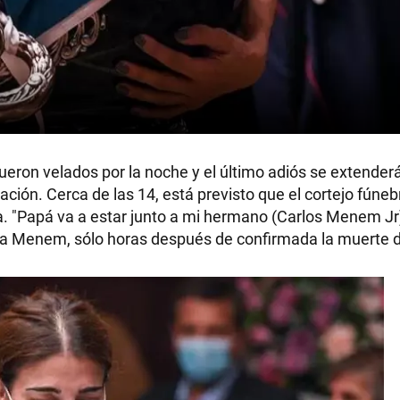
eron velados por la noche y el último adiós se extender
ción. Cerca de las 14, está previsto que el cortejo fúneb
a. "Papá va a estar junto a mi hermano (Carlos Menem Jr
mita Menem, sólo horas después de confirmada la muerte 