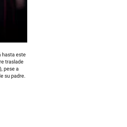
á hasta este
re traslade
), pese a
de su padre.