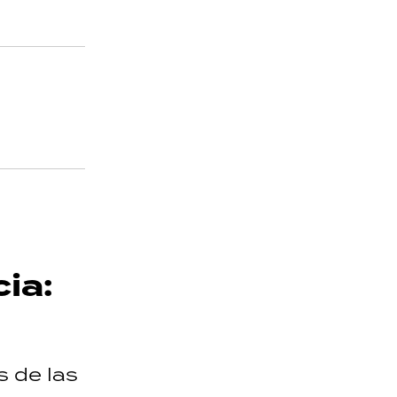
cia:
s de las