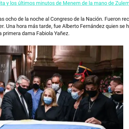
ita y los últimos minutos de Menem de la mano de Zule
las ocho de la noche al Congreso de la Nación. Fueron rec
er. Una hora más tarde, fue Alberto Fernández quien se h
RECETAS
la primera dama Fabiola Yañez.
PALABRAS
HORÓSCOPO
Seguinos