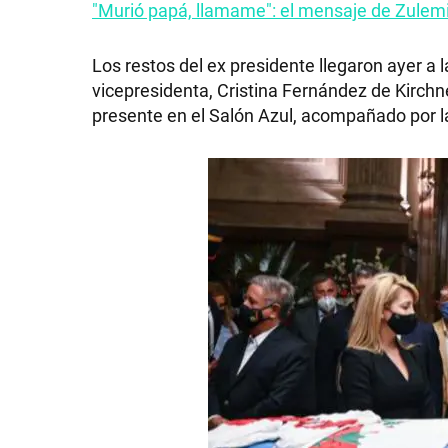
"Murió papá, llamame": el mensaje de Zulem
Los restos del ex presidente llegaron ayer a 
vicepresidenta, Cristina Fernández de Kirchn
SHOW
presente en el Salón Azul, acompañado por 
POLÍTICA
ACTUALIDAD
POLICIALES
ECONOMÍA