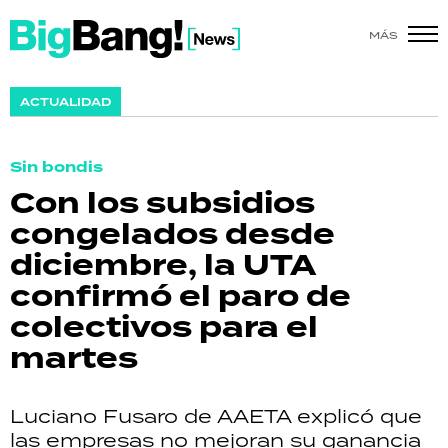
MÁS
SHOW
ACTUALIDAD
POLÍTICA
Sin bondis
ACTUALIDAD
Con los subsidios
congelados desde
POLICIALES
diciembre, la UTA
ECONOMÍA
confirmó el paro de
colectivos para el
GRAN HERMANO
martes
SALUD
Luciano Fusaro de AAETA explicó que
DEPORTES
las empresas no mejoran su ganancia