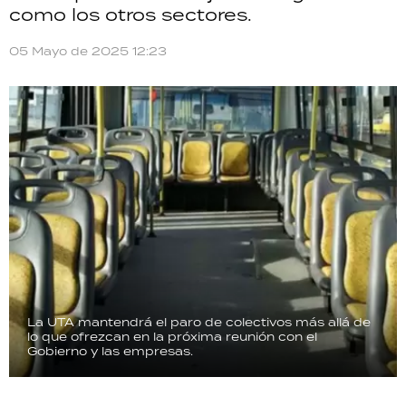
como los otros sectores.
TECNOLOGÍA
05 Mayo de 2025 12:23
RECETAS
PALABRAS
HORÓSCOPO
Seguinos
La UTA mantendrá el paro de colectivos más allá de
lo que ofrezcan en la próxima reunión con el
Gobierno y las empresas.