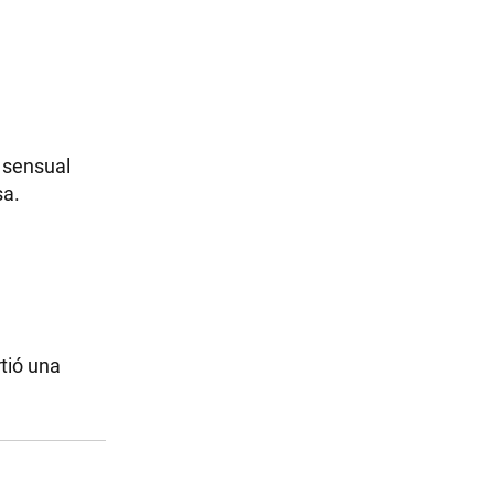
 sensual
sa.
tió una