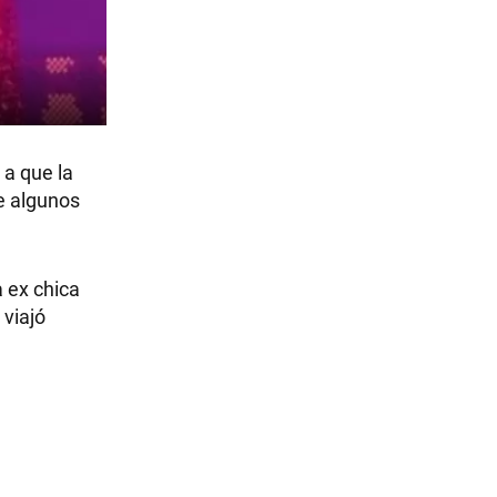
 a que la
e algunos
a ex chica
 viajó