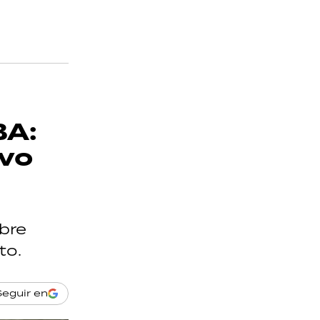
BA:
ivo
bre
to.
Seguir en