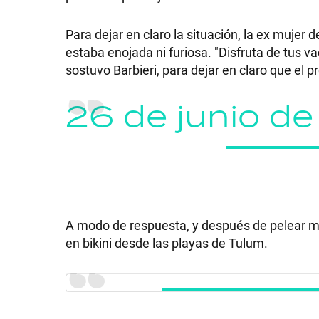
Para dejar en claro la situación, la ex mujer 
estaba enojada ni furiosa. "Disfruta de tus v
sostuvo Barbieri, para dejar en claro que el p
SHOW
26 de junio d
POLÍTICA
ACTUALIDAD
A modo de respuesta, y después de pelear muc
POLICIALES
en bikini desde las playas de Tulum.
ECONOMÍA