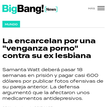
MÁS
SHOW
MUNDO
POLÍTICA
La encarcelan por una
ACTUALIDAD
"venganza porno"
contra su ex lesbiana
POLICIALES
ECONOMÍA
Samanta Watt deberá pasar 18
semanas en prisión y pagar casi 600
GRAN HERMANO
dólares por publicar fotos ofensivas de
su pareja anterior. La defensa
SALUD
argumentó que la afectaron unos
medicamentos antidepresivos.
DEPORTES