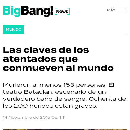
MÁS
SHOW
MUNDO
POLÍTICA
Las claves de los
ACTUALIDAD
atentados que
conmueven al mundo
POLICIALES
ECONOMÍA
Murieron al menos 153 personas. El
teatro Bataclan, escenario de un
GRAN HERMANO
verdadero baño de sangre. Ochenta de
los 200 heridos están graves.
SALUD
14 Noviembre de 2015 05:44
DEPORTES