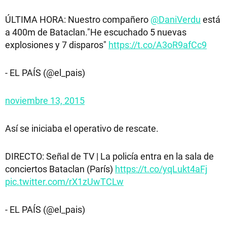
ÚLTIMA HORA: Nuestro compañero
@DaniVerdu
está
a 400m de Bataclan."He escuchado 5 nuevas
explosiones y 7 disparos"
https://t.co/A3oR9afCc9
- EL PAÍS (@el_pais)
noviembre 13, 2015
Así se iniciaba el operativo de rescate.
DIRECTO: Señal de TV | La policía entra en la sala de
conciertos Bataclan (París)
https://t.co/yqLukt4aFj
pic.twitter.com/rX1zUwTCLw
- EL PAÍS (@el_pais)