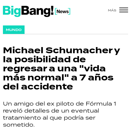
MÁS
SHOW
MUNDO
POLÍTICA
Michael Schumacher y
ACTUALIDAD
la posibilidad de
regresar a una "vida
POLICIALES
más normal" a 7 años
ECONOMÍA
del accidente
GRAN HERMANO
Un amigo del ex piloto de Fórmula 1
SALUD
reveló detalles de un eventual
tratamiento al que podría ser
DEPORTES
sometido.