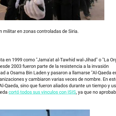
RECETAS
n militar en zonas controladas de Siria.
PALABRAS
HORÓSCOPO
sta en 1999 como "Jama'at al-Tawhid wal-Jihad" o "La Or
esde 2003 fueron parte de la resistencia a la invasión
tad a Osama Bin Laden y pasaron a llamarse "Al-Qaeda en 
Seguinos
rganizaciones y cambiaron varias veces de nombre. En es
Al-Qaeda, sino que fueron aliados durante un tiempo y u
aeda
cortó todos sus vinculos con ISIS
, ya que no aproba