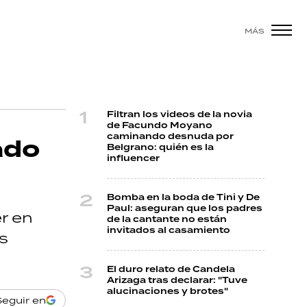
MÁS
Filtran los videos de la novia
de Facundo Moyano
caminando desnuda por
ado
Belgrano: quién es la
influencer
Bomba en la boda de Tini y De
Paul: aseguran que los padres
r en
de la cantante no están
invitados al casamiento
s
El duro relato de Candela
Arizaga tras declarar: "Tuve
alucinaciones y brotes"
Seguir en