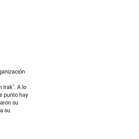
ganización
Irak". A lo
te punto hay
saron su
ba su