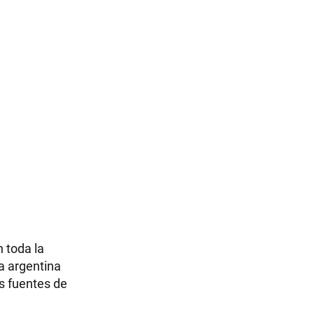
n toda la
a argentina
us fuentes de