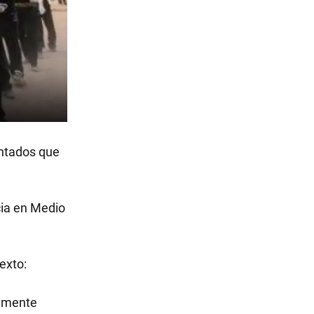
entados que
cia en Medio
texto:
almente