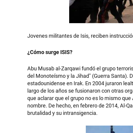
SHOW
Jovenes militantes de Isis, reciben instrucció
¿Cómo surge ISIS?
POLÍTICA
Abu Musab al-Zarqawi fundó el grupo terrori
ACTUALIDAD
del Monoteísmo y la Jihad" (Guerra Santa). D
estadounidense en Irak. En 2004 juraron leal
largo de los años se fusionaron con otras o
POLICIALES
que aclarar que el grupo no es lo mismo que 
nombre. De hecho, en febrero de 2014, Al-Q
brutalidad y su intransigencia.
ECONOMÍA