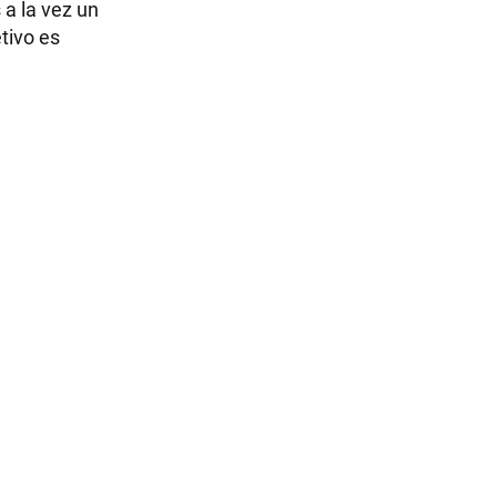
 a la vez un
tivo es