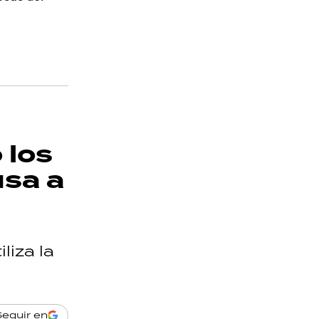
 los
usa a
liza la
Seguir en