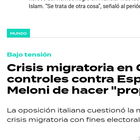
Islam. “Se trata de otra cosa”, señaló al peri
GRAN
HERMANO
MUNDO
SALUD
Bajo tensión
Crisis migratoria en 
DEPORTES
controles contra Esp
Meloni de hacer "pr
TECNOLOGÍA
La oposición italiana cuestionó la 
crisis migratoria con fines electoral