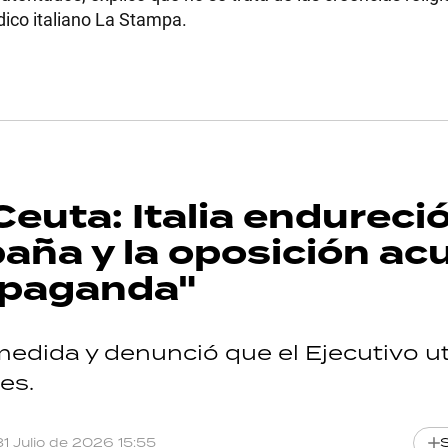
ódico italiano La Stampa.
Ceuta: Italia endureció
aña y la oposición ac
opaganda"
medida y denunció que el Ejecutivo uti
es.
31 Julio de 2026 15:55