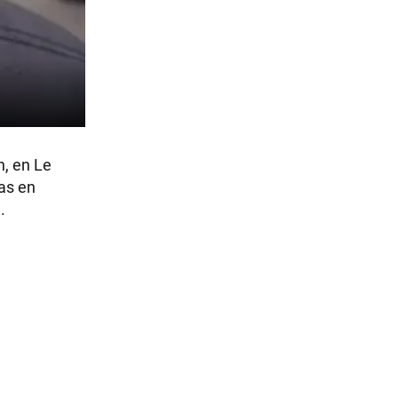
n, en Le
las en
.