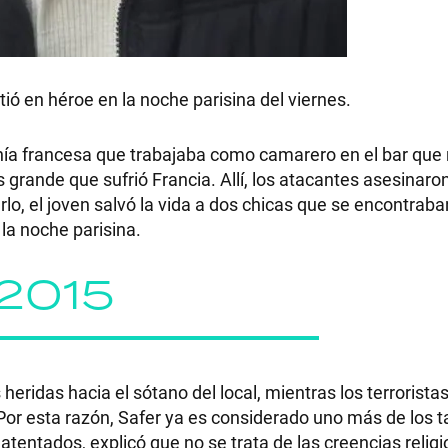
ió en héroe en la noche parisina del viernes.
RECETAS
ía francesa que trabajaba como camarero en el bar que r
PALABRAS
s grande que sufrió Francia. Allí, los atacantes asesinaro
o, el joven salvó la vida a dos chicas que se encontraban
HORÓSCOPO
la noche parisina.
 2015
Seguinos
heridas hacia el sótano del local, mientras los terrorista
Por esta razón, Safer ya es considerado uno más de los t
atentados, explicó que no se trata de las creencias religi