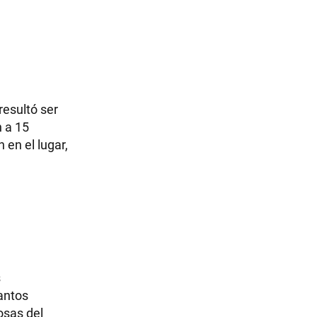
esultó ser
n a 15
 en el lugar,
s
antos
osas del