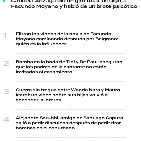
Candela Arizaga dio un giro total: desligó a
Facundo Moyano y habló de un brote psicótico
Filtran los videos de la novia de Facundo
Moyano caminando desnuda por Belgrano:
quién es la influencer
Bomba en la boda de Tini y De Paul: aseguran
que los padres de la cantante no están
invitados al casamiento
Guerra sin tregua entre Wanda Nara y Mauro
Icardi: un video sobre sus hijas volvió a
encender la interna
Alejandro Sarubbi, amigo de Santiago Caputo,
salió a pedir disculpas después de pedir tirar
bombas en el conurbano