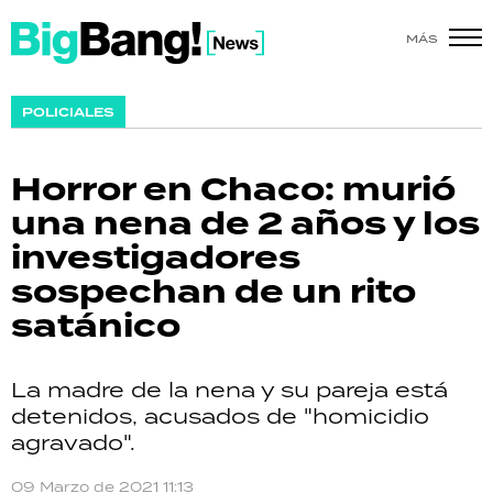
MÁS
SHOW
POLICIALES
POLÍTICA
Horror en Chaco: murió
ACTUALIDAD
una nena de 2 años y los
investigadores
POLICIALES
sospechan de un rito
ECONOMÍA
satánico
GRAN HERMANO
La madre de la nena y su pareja está
SALUD
detenidos, acusados de "homicidio
agravado".
DEPORTES
09 Marzo de 2021 11:13