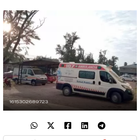
TECNOLOGÍA
RECETAS
PALABRAS
HORÓSCOPO
Seguinos
1615302689723