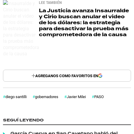
LEE TAMBIÉN
La Justicia avanza
Insaurralde
y Cirio buscan anular el video
de los dólares: la estrategia
para desactivar la prueba más
comprometedora de la causa
AGREGANOS COMO FAVORITOS EN
diego santilli
gobernadores
Javier Milei
PASO
SEGUÍ LEYENDO
García Cuerva en San Cayetano habló del