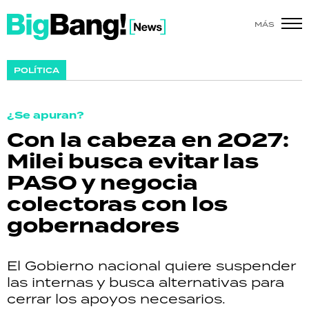
MÁS
SHOW
POLÍTICA
POLÍTICA
¿Se apuran?
ACTUALIDAD
Con la cabeza en 2027:
Milei busca evitar las
POLICIALES
PASO y negocia
ECONOMÍA
colectoras con los
gobernadores
GRAN HERMANO
SALUD
El Gobierno nacional quiere suspender
las internas y busca alternativas para
DEPORTES
cerrar los apoyos necesarios.