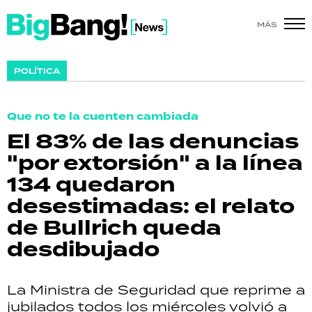
MÁS
SHOW
POLÍTICA
POLÍTICA
Que no te la cuenten cambiada
ACTUALIDAD
El 83% de las denuncias
"por extorsión" a la línea
POLICIALES
134 quedaron
ECONOMÍA
desestimadas: el relato
de Bullrich queda
GRAN HERMANO
desdibujado
SALUD
La Ministra de Seguridad que reprime a
DEPORTES
jubilados todos los miércoles volvió a