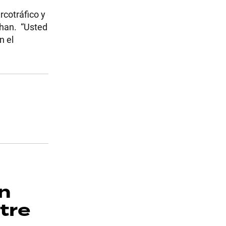
rcotráfico y
chan. “Usted
n el
in
tre