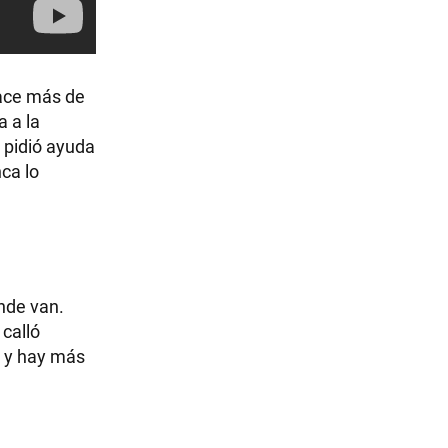
hace más de
 a la
e pidió ayuda
ca lo
nde van.
 calló
s y hay más