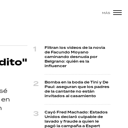
MÁS
Filtran los videos de la novia
de Facundo Moyano
caminando desnuda por
dito"
Belgrano: quién es la
influencer
Bomba en la boda de Tini y De
Paul: aseguran que los padres
osé
de la cantante no están
invitados al casamiento
 en
n
Cayó Fred Machado: Estados
Unidos declaró culpable de
lavado y fraude a quien le
pagó la campaña a Espert