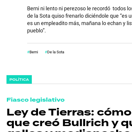
Berni ni lento ni perezoso le recordó todos l
de la Sota quiso frenarlo diciéndole que “es
es un empleadito más, mañana lo echan y lis
pueblo”.
Berni
De la Sota
POLÍTICA
Fiasco legislativo
Ley de Tierras: cóm
que creó Bullrich y 