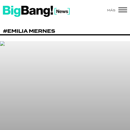
MÁS
SHOW
#EMILIA MERNES
POLÍTICA
ACTUALIDAD
POLICIALES
ECONOMÍA
GRAN HERMANO
SALUD
DEPORTES