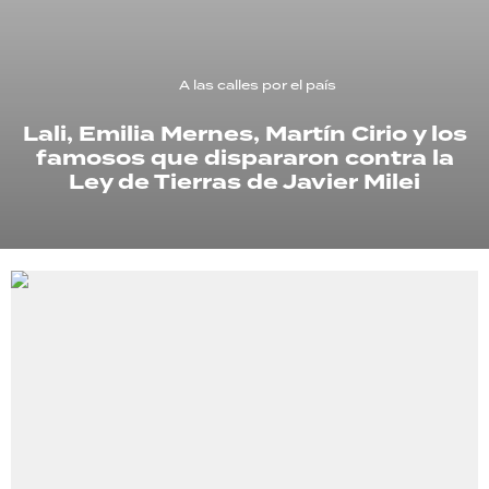
TECNOLOGÍA
A las calles por el país
Lali, Emilia Mernes, Martín Cirio y los
RECETAS
famosos que dispararon contra la
PALABRAS
Ley de Tierras de Javier Milei
HORÓSCOPO
Seguinos