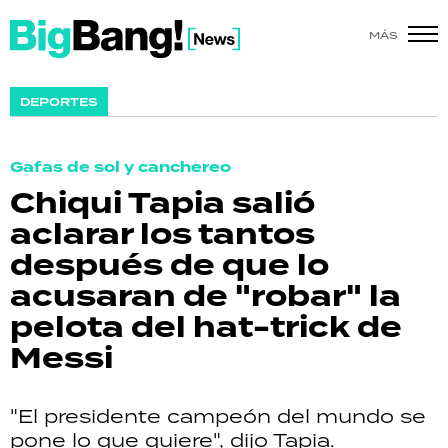
MÁS
SHOW
DEPORTES
POLÍTICA
Gafas de sol y canchereo
ACTUALIDAD
Chiqui Tapia salió
aclarar los tantos
POLICIALES
después de que lo
ECONOMÍA
acusaran de "robar" la
pelota del hat-trick de
GRAN HERMANO
Messi
SALUD
"El presidente campeón del mundo se
DEPORTES
pone lo que quiere", dijo Tapia.