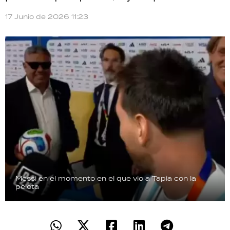
TECNOLOGÍA
17 Junio de 2026 11:23
RECETAS
PALABRAS
HORÓSCOPO
Seguinos
Messi en el momento en el que vio a Tapia con la
pelota