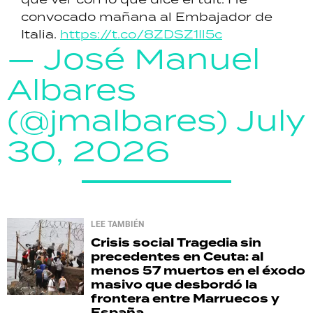
convocado mañana al Embajador de
Italia.
https://t.co/8ZDSZ1Il5c
— José Manuel
Albares
(@jmalbares)
July
30, 2026
LEE TAMBIÉN
Crisis social
Tragedia sin
precedentes en Ceuta: al
menos 57 muertos en el éxodo
masivo que desbordó la
frontera entre Marruecos y
España