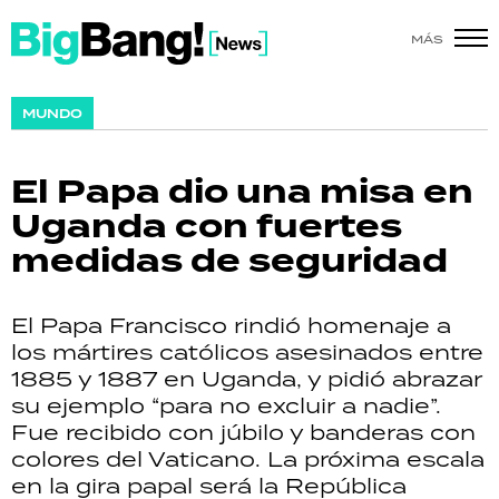
MÁS
SHOW
MUNDO
POLÍTICA
El Papa dio una misa en
ACTUALIDAD
Uganda con fuertes
medidas de seguridad
POLICIALES
ECONOMÍA
El Papa Francisco rindió homenaje a
los mártires católicos asesinados entre
GRAN HERMANO
1885 y 1887 en Uganda, y pidió abrazar
su ejemplo “para no excluir a nadie”.
SALUD
Fue recibido con júbilo y banderas con
colores del Vaticano. La próxima escala
DEPORTES
en la gira papal será la República